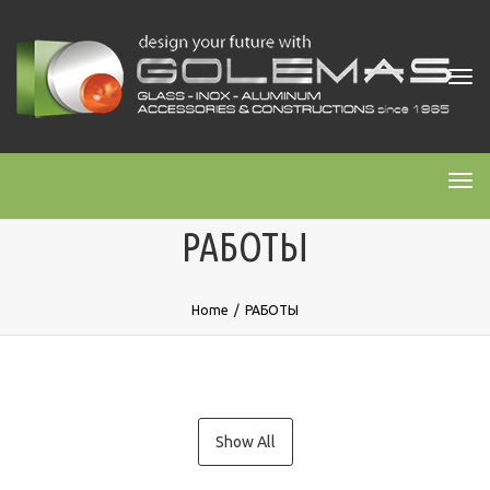
Tog
navi
Tog
navi
РАБОТЫ
Home
/
РАБОТЫ
Show All