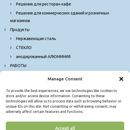
Решения для ресторан-кафе
Решения для коммерческих зданий и розничных
магазинов
Продукты
Нержавеющая сталь
СТЕКЛО
анодированный АЛЮМИНИЯ
РАБОТЫ
КОНТАКТ
Manage Consent
To provide the best experiences, we use technologies like cookies to
store and/or access device information. Consenting to these
technologies will allow us to process data such as browsing behavior or
unique IDs on this site. Not consenting or withdrawing consent, may
adversely affect certain features and functions.
Accept all
© Copyright 2026. Δ. ΓΚΟΛΕΜΑ Μ. ΕΠΕ - Τζάμια Θεσσαλονίκη - All