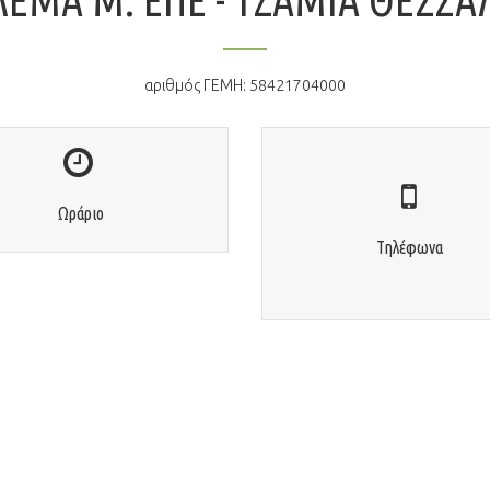
ΛΕΜΑ Μ. ΕΠΕ - ΤΖΆΜΙΑ ΘΕΣΣ
αριθμός ΓΕΜΗ: 58421704000
Τηλέφωνα
Ωράριο
Τηλ.: +30 2310 52 52 12
Ωράριο
Δευ- Παρ 8:30 - 18:00
+30 2310 52 54 54
Τηλέφωνα
Κιν.: +30 6945 232592,
+30 6944 947012