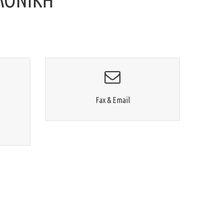
ΑΛΟΝΊΚΗ
Fax & Email
,
Fax: +30 2310 502877
Fax & Email
Email: info@golemas.gr