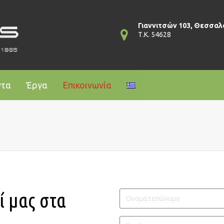
Γιαννιτσών 103, Θεσσαλ
Τ.Κ. 54628
ντα
Έργα
Επικοινωνία
ί μας στα
Ονοματεπώνυμο
Email